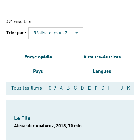
491 résultats
Trier par :
Réalisateurs A › Z
Encyclopédie
Auteurs-Autrices
Pays
Langues
Tous les films
0-9
A
B
C
D
E
F
G
H
I
J
K
L
Le Fils
Alexander Abaturov, 2018, 70 min