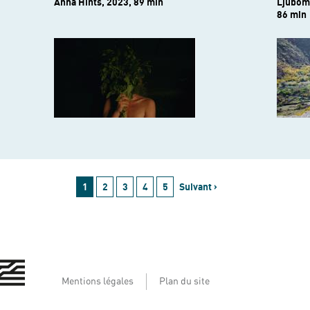
Anna Hints, 2023, 89 min
Ljubomi
86 min
1
2
3
4
5
Suivant ›
Mentions légales
Plan du site