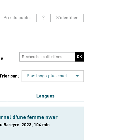
?
Prix du public
S'identifier
ue
Trier par :
Plus long › plus court
Langues
urnal d'une femme nwar
u Bareyre, 2023, 104 min