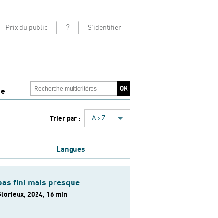
?
Prix du public
S'identifier
ue
Trier par :
A › Z
Langues
pas fini mais presque
Glorieux, 2024, 16 min