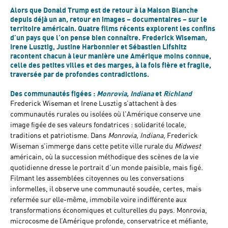
Alors que Donald Trump est de retour à la Maison Blanche
depuis déjà un an, retour en images – documentaires – sur le
territoire américain. Quatre films récents explorent les confins
d’un pays que l’on pense bien connaître. Frederick Wiseman,
Irene Lusztig, Justine Harbonnier et Sébastien Lifshitz
racontent chacun à leur manière une Amérique moins connue,
celle des petites villes et des marges, à la fois fière et fragile,
traversée par de profondes contradictions.
Des communautés figées :
Monrovia, Indiana
et
Richland
Frederick Wiseman et Irene Lusztig s’attachent à des
communautés rurales ou isolées où l'Amérique conserve une
image figée de ses valeurs fondatrices : solidarité locale,
traditions et patriotisme. Dans
Monrovia, Indiana
, Frederick
Wiseman s’immerge dans cette petite ville rurale du
Midwest
américain, où la succession méthodique des scènes de la vie
quotidienne dresse le portrait d’un monde paisible, mais figé.
Filmant les assemblées citoyennes ou les conversations
informelles, il observe une communauté soudée, certes, mais
refermée sur elle-même, immobile voire indifférente aux
transformations économiques et culturelles du pays. Monrovia,
microcosme de l’Amérique profonde, conservatrice et méfiante,