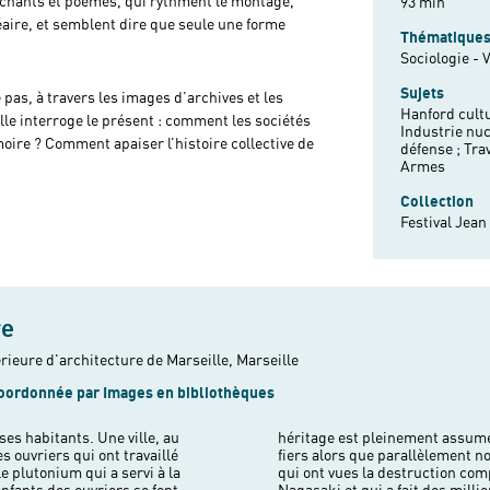
s chants et poèmes, qui rythment le montage,
93 min
léaire, et semblent dire que seule une forme
Thématique
Sociologie - 
Sujets
pas, à travers les images d’archives et les
Hanford cultu
lle interroge le présent : comment les sociétés
Industrie nuc
oire ? Comment apaiser l’histoire collective de
défense ;
Trav
Armes
Collection
Festival Jea
re
rieure d'architecture de Marseille, Marseille
oordonnée par Images en bibliothèques
ses habitants. Une ville, au
 habitants qui en sont même
es ouvriers qui ont travaillé
rons les victimes japonaises
e plutonium qui a servi à la
e leurs villes Hiroshima et