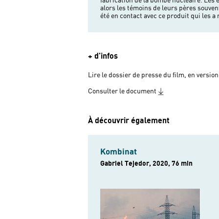
fabrication de la bombe nucléaire. Les e
Nagasaki et qui a fait des milliers de mo
alors les témoins de leurs pères souve
laisse pas le spectateur indifféren
été en contact avec ce produit qui les 
+ d'infos
Lire le dossier de presse du film, en version
Consulter le document
À découvrir également
Kombinat
Gabriel Tejedor, 2020, 76 min