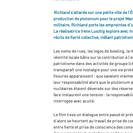
Richland
s’attarde sur une petite ville de l
production de plutonium pour le projet Man
militaire, Richland porte les empreintes d’u
La réalisatrice Irene Lusztig explore avec m
récits de fierté collective, mêlant patriotisme
Les noms de rues, les logos de bowling, la m
identité locale bâtie sur la contribution à l’
patriotisme dans des activités de groupe (c
transparaît une nostalgie pour une vie proté
fissures apparaissent : que savaient vraiment
leur responsabilité alors que le plutonium 
nucléaires étaient déversés sur des réserve
face instaurent une tension : la responsabili
interrogée avec acuité.
Le film tisse un dialogue entre passé et pré
d’alors se heurtent au travail de prise de c
entre fierté et prise de conscience des con