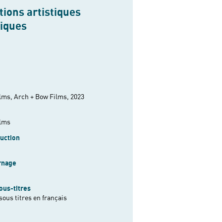
ions artistiques
niques
ms, Arch + Bow Films, 2023
lms
uction
rnage
ous-titres
sous titres en français