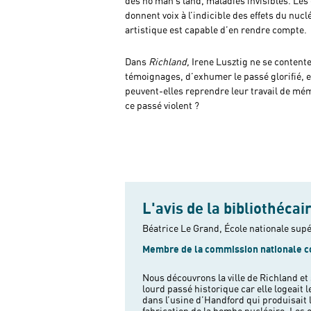
des no man’s land, maladies invisibles. Le
donnent voix à l’indicible des effets du nuc
artistique est capable d’en rendre compte.
Dans
Richland,
Irene Lusztig ne se contente 
témoignages, d’exhumer le passé glorifié, e
peuvent-elles reprendre leur travail de mém
ce passé violent ?
L'avis de la bibliothécai
Béatrice Le Grand, École nationale supé
Membre de la commission nationale c
Nous découvrons la ville de Richland et 
héritage est pleinement assumé par ses
lourd passé historique car elle logeait l
fiers alors que parallèlement nous découv
dans l’usine d’Handford qui produisait l
qui ont vues la destruction complète d