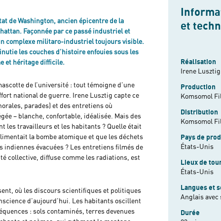
Informat
’État de Washington, ancien épicentre de la
et tech
hattan. Façonnée par ce passé industriel et
n complexe militaro-industriel toujours visible.
inutie les couches d’histoire enfouies sous les
Réalisation
 et héritage difficile.
Irene Lusztig
ascotte de l’université : tout témoigne d’une
Production
effort national de guerre. Irene Lusztig capte ce
Komsomol Fil
horales, parades) et des entretiens où
Distribution
gée – blanche, confortable, idéalisée. Mais des
Komsomol Fi
 les travailleurs et les habitants ? Quelle était
alimentait la bombe atomique et que les déchets
Pays de prod
États-Unis
s indiennes évacuées ? Les entretiens filmés de
té collective, diffuse comme les radiations, est
Lieux de tou
États-Unis
Langues et s
sent, où les discours scientifiques et politiques
Anglais avec 
onscience d’aujourd’hui. Les habitants oscillent
séquences : sols contaminés, terres devenues
Durée