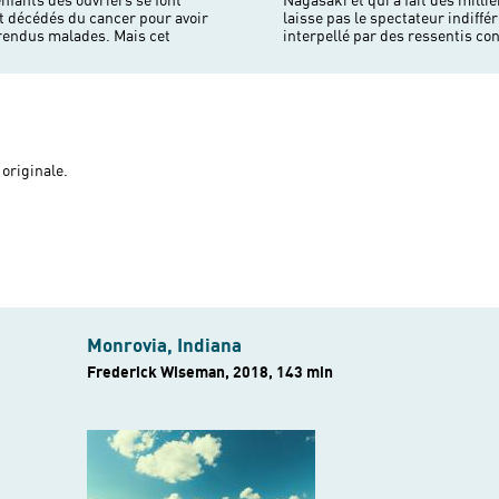
nfants des ouvriers se font
rts et de malades. Ce film ne
nt décédés du cancer pour avoir
t car nous sommes sans cesse
a rendus malades. Mais cet
interpellé par des ressentis con
 originale.
Monrovia, Indiana
Frederick Wiseman, 2018, 143 min