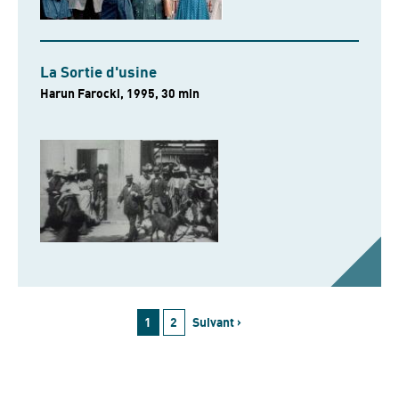
La Sortie d'usine
Harun Farocki, 1995, 30 min
1
2
Suivant ›