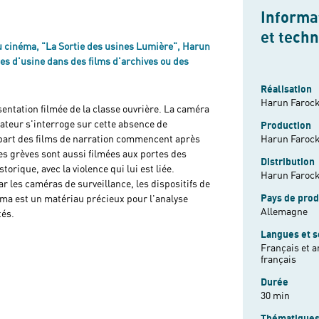
Informat
et tech
 du cinéma, "La Sortie des usines Lumière", Harun
es d'usine dans des films d'archives ou des
Réalisation
Harun Farock
sentation filmée de la classe ouvrière. La caméra
isateur s'interroge sur cette absence de
Production
upart des films de narration commencent après
Harun Farock
les grèves sont aussi filmées aux portes des
Distribution
torique, avec la violence qui lui est liée.
Harun Farock
r les caméras de surveillance, les dispositifs de
Pays de prod
néma est un matériau précieux pour l'analyse
Allemagne
tés.
Langues et s
Français et a
français
Durée
30 min
Thématique