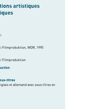
ions artistiques
niques
i
i Filmproduktion, WDR, 1995
i Filmproduktion
uction
ous-titres
nglais et allemand avec sous titres en
s