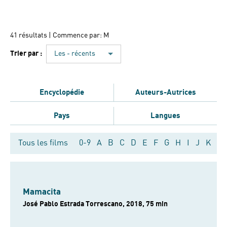
41 résultats
| Commence par: M
Trier par :
Les - récents
Encyclopédie
Auteurs-Autrices
Pays
Langues
Tous les films
0-9
A
B
C
D
E
F
G
H
I
J
K
L
Mamacita
José Pablo Estrada Torrescano, 2018, 75 min