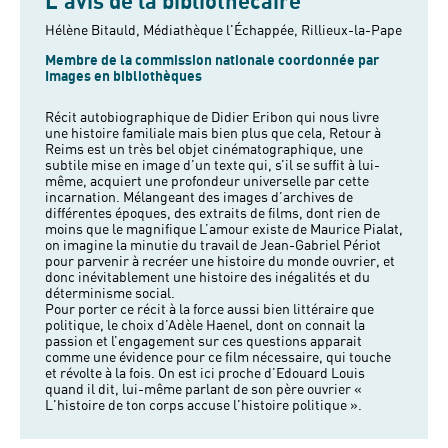
L'avis de la bibliothécaire
Hélène Bitauld, Médiathèque l'Échappée, Rillieux-la-Pape
Membre de la commission nationale coordonnée par
Images en bibliothèques
Récit autobiographique de Didier Eribon qui nous livre
une histoire familiale mais bien plus que cela, Retour à
Reims est un très bel objet cinématographique, une
subtile mise en image d’un texte qui, s’il se suffit à lui-
même, acquiert une profondeur universelle par cette
incarnation. Mélangeant des images d’archives de
différentes époques, des extraits de films, dont rien de
moins que le magnifique L’amour existe de Maurice Pialat,
on imagine la minutie du travail de Jean-Gabriel Périot
pour parvenir à recréer une histoire du monde ouvrier, et
donc inévitablement une histoire des inégalités et du
déterminisme social.
Pour porter ce récit à la force aussi bien littéraire que
politique, le choix d’Adèle Haenel, dont on connait la
passion et l’engagement sur ces questions apparait
comme une évidence pour ce film nécessaire, qui touche
et révolte à la fois. On est ici proche d’Edouard Louis
quand il dit, lui-même parlant de son père ouvrier «
L'histoire de ton corps accuse l'histoire politique ».