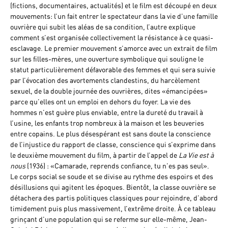
(fictions, documentaires, actualités) et le film est découpé en deux
mouvements: l’un fait entrer le spectateur dans la vie d’une famille
ouvrière qui subit les aléas de sa condition, l’autre explique
comment s’est organisée collectivement la résistance à ce quasi-
esclavage. Le premier mouvement s’amorce avec un extrait de film
sur les filles-mères, une ouverture symbolique qui souligne le
statut particulièrement défavorable des femmes et qui sera suivie
par l’évocation des avortements clandestins, du harcèlement
sexuel, de la double journée des ouvrières, dites «émancipées»
parce qu’elles ont un emploi en dehors du foyer. La vie des
hommes n’est guère plus enviable, entre la dureté du travail à
l’usine, les enfants trop nombreux à la maison et les beuveries
entre copains. Le plus désespérant est sans doute la conscience
de l’injustice du rapport de classe, conscience qui s’exprime dans
le deuxième mouvement du film, à partir de l’appel de
La Vie est à
nous
(1936) : «Camarade, reprends confiance, tu n’es pas seul».
Le corps social se soude et se divise au rythme des espoirs et des
désillusions qui agitent les époques. Bientôt, la classe ouvrière se
détachera des partis politiques classiques pour rejoindre, d’abord
timidement puis plus massivement, l’extrême droite. À ce tableau
grinçant d’une population qui se referme sur elle-même, Jean-