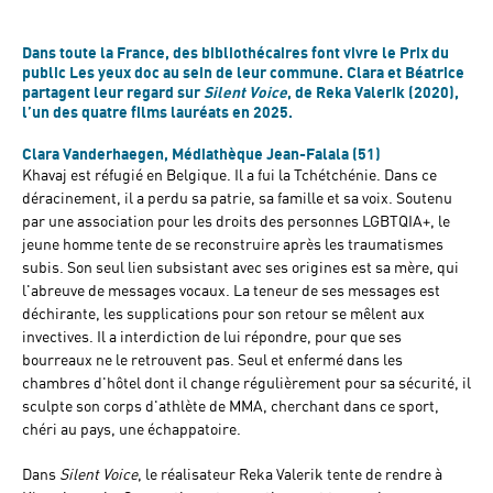
Dans toute la France, des bibliothécaires font vivre le Prix du
public Les yeux doc au sein de leur commune. Clara et Béatrice
partagent leur regard sur
Silent Voice
, de Reka Valerik (2020),
l’un des quatre films lauréats en 2025.
Clara Vanderhaegen, Médiathèque Jean-Falala (51)
Khavaj est réfugié en Belgique. Il a fui la Tchétchénie. Dans ce
déracinement, il a perdu sa patrie, sa famille et sa voix. Soutenu
par une association pour les droits des personnes LGBTQIA+, le
jeune homme tente de se reconstruire après les traumatismes
subis. Son seul lien subsistant avec ses origines est sa mère, qui
l'abreuve de messages vocaux. La teneur de ses messages est
déchirante, les supplications pour son retour se mêlent aux
invectives. Il a interdiction de lui répondre, pour que ses
bourreaux ne le retrouvent pas. Seul et enfermé dans les
chambres d'hôtel dont il change régulièrement pour sa sécurité, il
sculpte son corps d'athlète de MMA, cherchant dans ce sport,
chéri au pays, une échappatoire.
Dans
Silent Voice
, le réalisateur Reka Valerik tente de rendre à