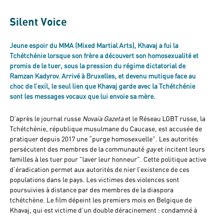
Silent Voice
Jeune espoir du MMA (Mixed Martial Arts), Khavaj a fui la
Tchétchénie lorsque son frère a découvert son homosexualité et
promis de le tuer, sous la pression du régime dictatorial de
Ramzan Kadyrov. Arrivé à Bruxelles, et devenu mutique face au
choc de l’exil, le seul lien que Khavaj garde avec la Tchétchénie
sont les messages vocaux que lui envoie sa mère.
D'après le journal russe
Novaïa Gazeta
et le Réseau LGBT russe, la
Tchétchénie, république musulmane du Caucase, est accusée de
pratiquer depuis 2017 une “purge homosexuelle”. Les autorités
persécutent des membres de la communauté
gay
et incitent leurs
familles à les tuer pour "laver leur honneur". Cette politique active
d’éradication permet aux autorités de nier l’existence de ces
populations dans le pays. Les victimes des violences sont
poursuivies à distance par des membres de la diaspora
tchétchène. Le film dépeint les premiers mois en Belgique de
Khavaj, qui est victime d’un double déracinement : condamné à