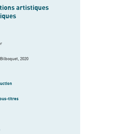
ions artistiques
niques
er
 Bilboquet, 2020
uction
ous-titres
s