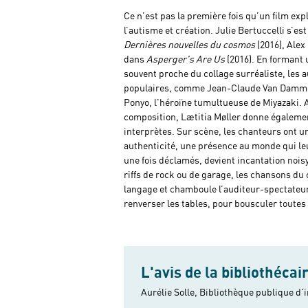
Ce n’est pas la première fois qu’un film exp
l’autisme et création. Julie Bertuccelli s’e
Dernières nouvelles du cosmos
(2016), Alex
dans
Asperger's Are Us
(2016). En formant 
souvent proche du collage surréaliste, les 
populaires, comme Jean-Claude Van Damme,
Ponyo, l'héroïne tumultueuse de Miyazaki. Au
composition, Lætitia Møller donne également
interprètes. Sur scène, les chanteurs ont u
authenticité, une présence au monde qui leu
une fois déclamés, devient incantation noisy
riffs de rock ou de garage, les chansons du 
langage et chamboule l’auditeur-spectateur.
renverser les tables, pour bousculer toutes 
L'avis de la bibliothécai
Aurélie Solle, Bibliothèque publique d'