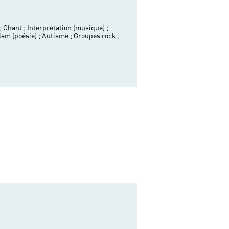
;
Chant ;
Interprétation (musique) ;
lam (poésie) ;
Autisme ;
Groupes rock ;