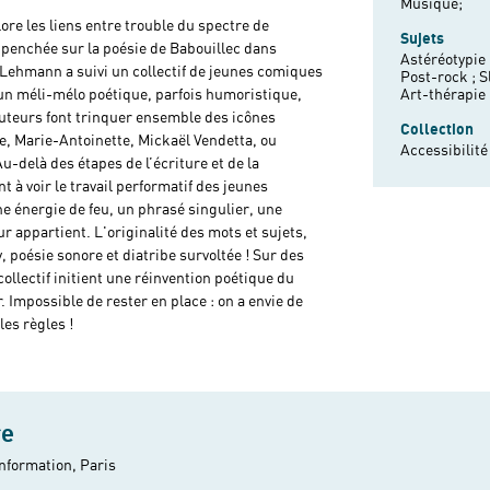
Musique;
lore les liens entre trouble du spectre de
Sujets
st penchée sur la poésie de Babouillec dans
Astéréotypie 
 Lehmann a suivi un collectif de jeunes comiques
Post-rock ;
S
un méli-mélo poétique, parfois humoristique,
Art-thérapie
auteurs font trinquer ensemble des icônes
Collection
 Marie-Antoinette, Mickaël Vendetta, ou
Accessibilité
-delà des étapes de l’écriture et de la
 à voir le travail performatif des jeunes
ne énergie de feu, un phrasé singulier, une
r appartient. L'originalité des mots et sujets,
, poésie sonore et diatribe survoltée ! Sur des
collectif initient une réinvention poétique du
 Impossible de rester en place : on a envie de
les règles !
re
information, Paris