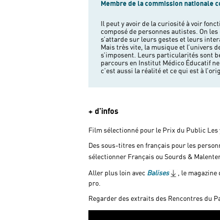
Membre de la commission nationale c
Il peut y avoir de la curiosité à voir f
ce qui nous accroche et nous retient. A
composé de personnes autistes. On les 
les voix incroyables, l’écriture puissante et
s’attarde sur leurs gestes et leurs inte
punk nous embarquent. La folie créatrice 
Mais très vite, la musique et l’univers
accompagnent une liberté qui se ressent, q
s’imposent. Leurs particularités sont bel 
que l’on pourra prolonger la rencontre en 
parcours en Institut Médico Éducatif 
c’est aussi la réalité et ce qui est à l’o
+ d'infos
Film sélectionné pour le Prix du Public Les
Des sous-titres en français pour les person
sélectionner Français ou Sourds & Malente
Aller plus loin avec
Balises
, le magazine d
pro.
Regarder des extraits des Rencontres du Pap