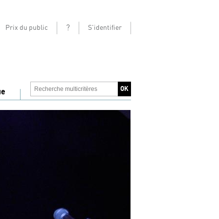
?
Prix du public
S'identifier
ue