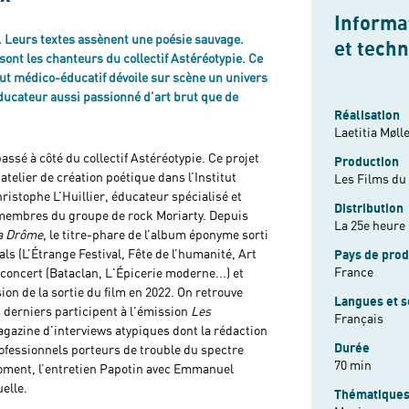
Informat
. Leurs textes assènent une poésie sauvage.
et tech
 sont les chanteurs du collectif Astéréotypie. Ce
ut médico-éducatif dévoile sur scène un univers
ucateur aussi passionné d’art brut que de
Réalisation
Laetitia Møll
passé à côté du collectif Astéréotypie. Ce projet
Production
telier de création poétique dans l’Institut
Les Films du
istophe L’Huillier, éducateur spécialisé et
Distribution
x membres du groupe de rock Moriarty. Depuis
La 25e heure
la Drôme
, le titre-phare de l’album éponyme sorti
vals (L’Étrange Festival, Fête de l’humanité, Art
Pays de prod
France
 concert (Bataclan, L'Épicerie moderne...) et
ion de la sortie du film en 2022. On retrouve
Langues et s
s derniers participent à l'émission
Les
Français
gazine d’interviews atypiques dont la rédaction
Durée
ofessionnels porteurs de trouble du spectre
70 min
 moment, l’entretien Papotin avec Emmanuel
elle.
Thématique