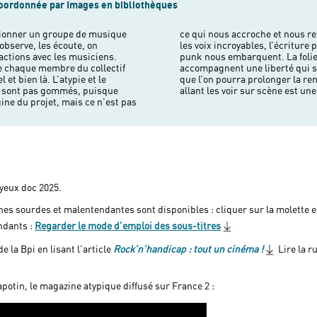
oordonnée par Images en bibliothèques
onctionner un groupe de musique
u-delà de l’aventure humaine,
observe, les écoute, on
 déjantée, la musique post
ractions avec les musiciens.
et l’émergence d’un collectif
 de chaque membre du collectif
ui vibre et fait vibrer. Savoir
et bien là. L’atypie et le
achetant leurs albums et en
ne sont pas gommés, puisque
allant les voir sur scène est un
rigine du projet, mais ce n’est pas
 yeux doc 2025.
nes sourdes et malentendantes sont disponibles : cliquer sur la molette en
ndants :
Regarder le mode d'emploi des sous-titres
e la Bpi en lisant l'article
Rock’n’handicap : tout un cinéma !
Lire la r
otin, le magazine atypique diffusé sur France 2 :