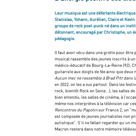
Leur musique est une déferlante électrique
Stanislas, Yohann, Aurélien, Claire et Kevin
groupe de rock post-punk né dans un instit
détonnant, encouragé par Christophe, un éd
pédagogie.
Il faut avoir vécu dans une grotte pour être 
musical rassemble des jeunes inscrits à un a
médico-éducatif de Bourg-La-Reine (92), Chr
guitariste aux doigts de fée ainsi que deu
Aucun mec ne ressemble à Brad Pitt dans 
en 2022, on les a vus partout. Dans les festi
rock, bientôt Rock en Seine…), les salles de
bien entendu, les salles de cinéma, à l’occas
même nos interprètes à la télévision car ce
Rencontres du Papotin
sur France 2, un “ma
est composée de jeunes journalistes non pr
autistique”. S’il ne fallait regarder qu’un
Macron restera dans notre mémoire télévisu