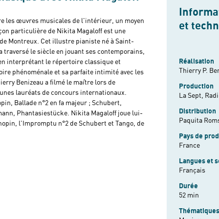
Informat
re les œuvres musicales de l'intérieur, un moyen
et tech
eçon particulière de Nikita Magaloff est une
 de Montreux. Cet illustre pianiste né à Saint-
a traversé le siècle en jouant ses contemporains,
Réalisation
n interprétant le répertoire classique et
Thierry P. Be
ire phénoménale et sa parfaite intimité avec les
erry Benizeau a filmé le maître lors de
Production
jeunes lauréats de concours internationaux.
La Sept, Rad
opin, Ballade n°2 en fa majeur ; Schubert,
Distribution
nn, Phantasiestücke. Nikita Magaloff joue lui-
Paquita Rom
hopin, l'Impromptu n°2 de Schubert et Tango, de
Pays de prod
France
Langues et s
Français
Durée
52 min
Thématique