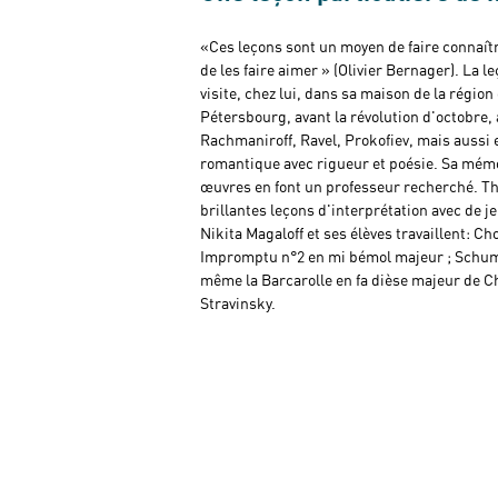
«Ces leçons sont un moyen de faire connaît
de les faire aimer » (Olivier Bernager). La l
visite, chez lui, dans sa maison de la région
Pétersbourg, avant la révolution d'octobre, 
Rachmaniroff, Ravel, Prokofiev, mais aussi e
romantique avec rigueur et poésie. Sa mémo
œuvres en font un professeur recherché. Thi
brillantes leçons d'interprétation avec de 
Nikita Magaloff et ses élèves travaillent: Ch
Impromptu n°2 en mi bémol majeur ; Schuma
même la Barcarolle en fa dièse majeur de C
Stravinsky.