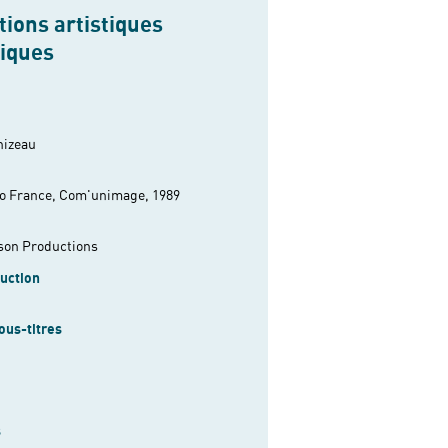
ions artistiques
niques
nizeau
io France, Com'unimage, 1989
son Productions
uction
ous-titres
s