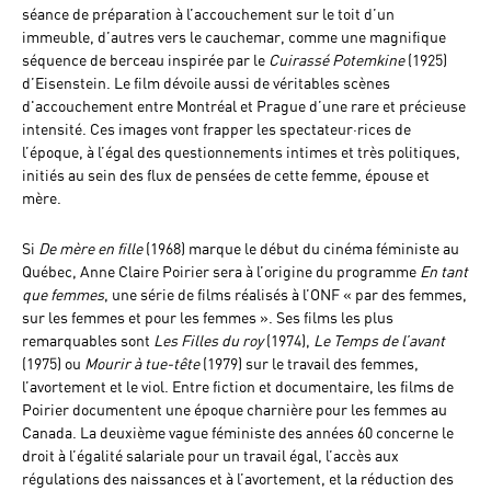
séance de préparation à l’accouchement sur le toit d’un
immeuble, d’autres vers le cauchemar, comme une magnifique
séquence de berceau inspirée par le
Cuirassé Potemkine
(1925)
d’Eisenstein. Le film dévoile aussi de véritables scènes
d'accouchement entre Montréal et Prague d’une rare et précieuse
intensité. Ces images vont frapper les spectateur·rices de
l’époque, à l’égal des questionnements intimes et très politiques,
initiés au sein des flux de pensées de cette femme, épouse et
mère.
Si
De mère en fille
(1968) marque le début du cinéma féministe au
Québec, Anne Claire Poirier sera à l’origine du programme
En tant
que femmes
, une série de films réalisés à l’ONF « par des femmes,
sur les femmes et pour les femmes ». Ses films les plus
remarquables sont
Les Filles du roy
(1974),
Le Temps de l’avant
(1975) ou
Mourir à tue-tête
(1979) sur le travail des femmes,
l’avortement et le viol. Entre fiction et documentaire, les films de
Poirier documentent une époque charnière pour les femmes au
Canada. La deuxième vague féministe des années 60 concerne le
droit à l’égalité salariale pour un travail égal, l’accès aux
régulations des naissances et à l’avortement, et la réduction des