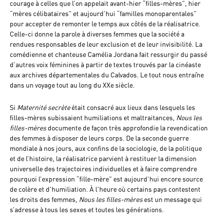
courage à celles que l’on appelait avant-hier “filles-mères”, hier
“mères célibataires” et aujourd’hui “familles monoparentales”
pour accepter de remonter le temps aux côtés de la réalisatrice.
Celle-ci donne la parole à diverses femmes que la société a
rendues responsables de leur exclusion et de leur invisibilité. La
comédienne et chanteuse Camélia Jordana fait ressurgir du passé
d’autres voix féminines à partir de textes trouvés par la cinéaste
aux archives départementales du Calvados. Le tout nous entraîne
dans un voyage tout au long du XXe siècle.
Si
Maternité secrète
était consacré aux lieux dans lesquels les
filles-mères subissaient humiliations et maltraitances,
Nous les
filles-mères
documente de façon très approfondie la revendication
des femmes à disposer de leurs corps. De la seconde guerre
mondiale à nos jours, aux confins de la sociologie, de la politique
et de l’histoire, la réalisatrice parvient à restituer la dimension
universelle des trajectoires individuelles et à faire comprendre
pourquoi l’expression “fille-mère” est aujourd’hui encore source
de colère et d'humiliation. À l'heure où certains pays contestent
les droits des femmes,
Nous les filles-mères
est un message qui
s’adresse à tous les sexes et toutes les générations.