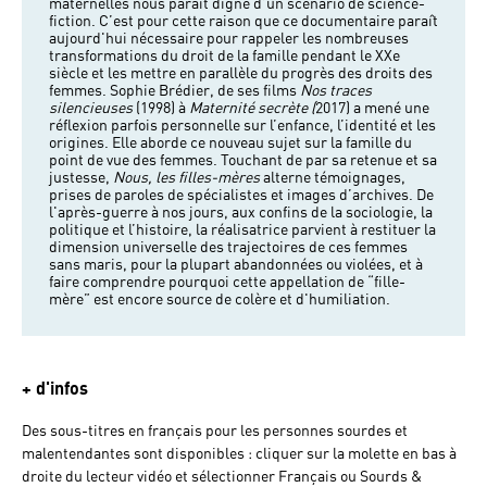
maternelles nous paraît digne d’un scénario de science-
fiction. C’est pour cette raison que ce documentaire paraît
aujourd'hui nécessaire pour rappeler les nombreuses
transformations du droit de la famille pendant le XXe
siècle et les mettre en parallèle du progrès des droits des
femmes. Sophie Brédier, de ses films
Nos traces
silencieuses
(1998) à
Maternité secrète (
2017) a mené une
réflexion parfois personnelle sur l’enfance, l’identité et les
origines. Elle aborde ce nouveau sujet sur la famille du
point de vue des femmes. Touchant de par sa retenue et sa
justesse,
Nous, les filles-mères
alterne témoignages,
prises de paroles de spécialistes et images d’archives. De
l'après-guerre à nos jours, aux confins de la sociologie, la
politique et l’histoire, la réalisatrice parvient à restituer la
dimension universelle des trajectoires de ces femmes
sans maris, pour la plupart abandonnées ou violées, et à
faire comprendre pourquoi cette appellation de “fille-
mère” est encore source de colère et d'humiliation.
+ d'infos
Des sous-titres en français pour les personnes sourdes et
malentendantes sont disponibles : cliquer sur la molette en bas à
droite du lecteur vidéo et sélectionner Français ou Sourds &