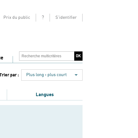
?
Prix du public
S'identifier
ue
Trier par :
Plus long › plus court
Langues