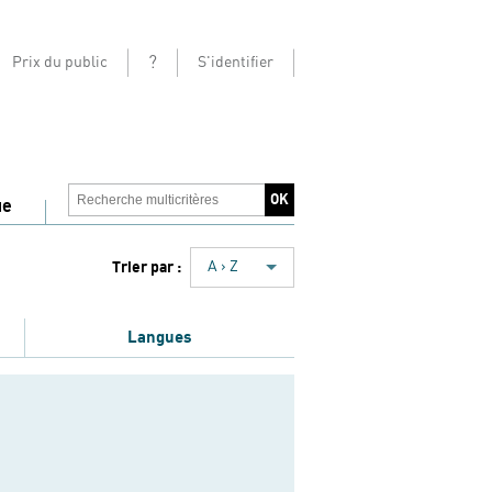
?
Prix du public
S'identifier
ue
Trier par :
A › Z
Langues