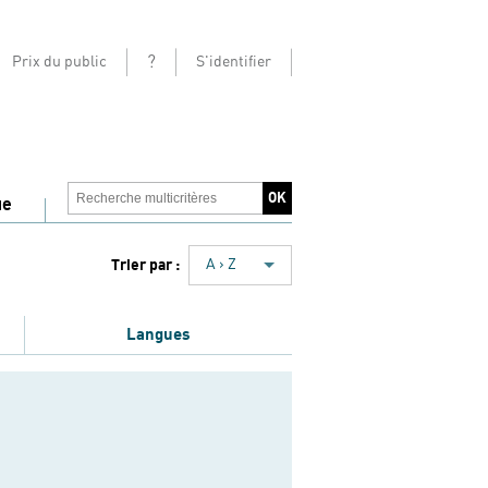
?
Prix du public
S'identifier
ue
Trier par :
A › Z
Langues