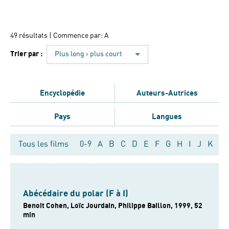
49 résultats
| Commence par: A
Trier par :
Plus long › plus court
Encyclopédie
Auteurs-Autrices
Pays
Langues
Tous les films
0-9
A
B
C
D
E
F
G
H
I
J
K
L
Abécédaire du polar (F à I)
Benoit Cohen, Loïc Jourdain, Philippe Baillon, 1999, 52
min