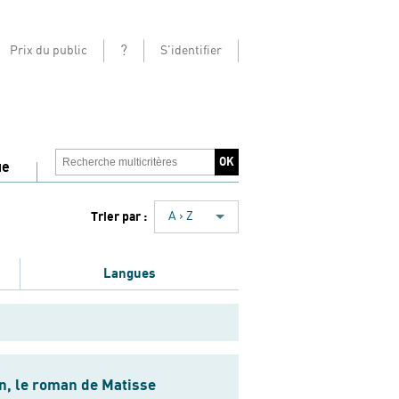
?
Prix du public
S'identifier
ue
Trier par :
A › Z
Langues
n, le roman de Matisse