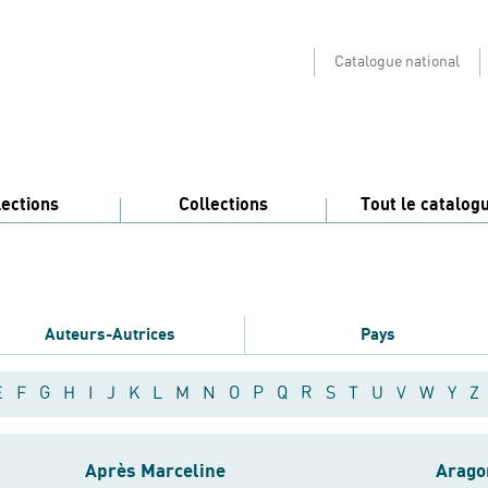
Catalogue national
lections
Collections
Tout le catalog
Auteurs-Autrices
Pays
E
F
G
H
I
J
K
L
M
N
O
P
Q
R
S
T
U
V
W
Y
Z
Après Marceline
Arago