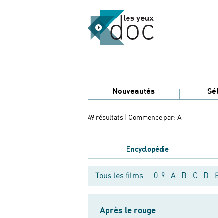
Nouveautés
Sé
49 résultats
| Commence par: A
Encyclopédie
Tous les films
0-9
A
B
C
D
Après le rouge