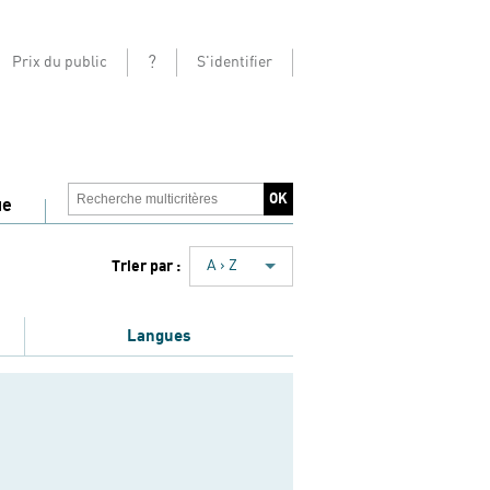
?
Prix du public
S'identifier
ue
Trier par :
A › Z
Langues