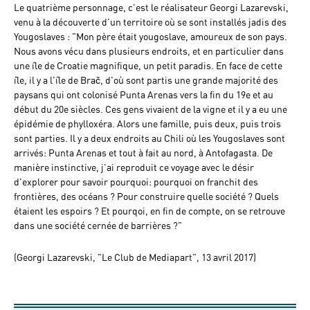
Le quatrième personnage, c'est le réalisateur Georgi Lazarevski,
venu à la découverte d'un territoire où se sont installés jadis des
Yougoslaves : "Mon père était yougoslave, amoureux de son pays.
Nous avons vécu dans plusieurs endroits, et en particulier dans
une île de Croatie magnifique, un petit paradis. En face de cette
île, il y a l'île de Brač, d'où sont partis une grande majorité des
paysans qui ont colonisé Punta Arenas vers la fin du 19e et au
début du 20e siècles. Ces gens vivaient de la vigne et il y a eu une
épidémie de phylloxéra. Alors une famille, puis deux, puis trois
sont parties. Il y a deux endroits au Chili où les Yougoslaves sont
arrivés: Punta Arenas et tout à fait au nord, à Antofagasta. De
manière instinctive, j'ai reproduit ce voyage avec le désir
d'explorer pour savoir pourquoi: pourquoi on franchit des
frontières, des océans ? Pour construire quelle société ? Quels
étaient les espoirs ? Et pourqoi, en fin de compte, on se retrouve
dans une société cernée de barrières ?"
(Georgi Lazarevski, "Le Club de Mediapart", 13 avril 2017)