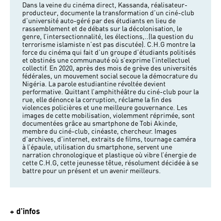
Dans la veine du cinéma direct, Kassanda, réalisateur-
producteur, documente la transformation d’un ciné-club
d’université auto-géré par des étudiants en lieu de
rassemblement et de débats sur la décolonisation, le
genre, l’intersectionnalité, les élections,..(la question du
terrorisme islamiste n’est pas discutée). C.H.G montre la
force du cinéma qui fait d’un groupe d’étudiants politisés
et obstinés une communauté où s’exprime l’intellectuel
collectif. En 2020, après des mois de grève des universités
fédérales, un mouvement social secoue la démocrature du
Nigéria. La parole estudiantine révoltée devient
performative. Quittant l’amphithéâtre du ciné-club pour la
rue, elle dénonce la corruption, réclame la fin des
violences policières et une meilleure gouvernance. Les
images de cette mobilisation, violemment réprimée, sont
documentées grâce au smartphone de Tobi Akinde,
membre du ciné-club, cinéaste, chercheur. Images
d’archives, d’internet, extraits de films, tournage caméra
à l’épaule, utilisation du smartphone, servent une
narration chronologique et plastique où vibre l’énergie de
cette C.H.G, cette jeunesse têtue, résolument décidée à se
battre pour un présent et un avenir meilleurs.
+ d'infos