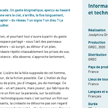
Informat
scade. Un geste énigmatique, aperçu au hasard
et tech
e vers le ciel, s’arrête, le fixe longuement,
pter – du réseau ? un signe ? un dieu ? La
quêter.
Réalisation
Joséphine Dr
rien, et pourtant tout s’ouvre à partir du geste
n espace partagé – sous l’œil des panneaux
Production
ehors – où surgit, au détour d’un plan,
GREC, 2020
néaste répète inlassablement les prises de vue,
Distribution
distance : elle observe, s’approche lentement,
GREC
Pays de prod
France
ière. Lisière de la folie supposée de cet homme,
r, de la fiction possible. Car
L’Indien de Guy
Lieux de tou
eu de piste, jeu d’images, jeu de montage. Ce
France
l – un art pauvre, mais joueur, qui fabrique du
Langues et s
re un film sur la paranoïa, sur la solitude
Français
 technologiques mais c’est surtout un film sur
sants, la cinéaste ne détourne pas son regard
Durée