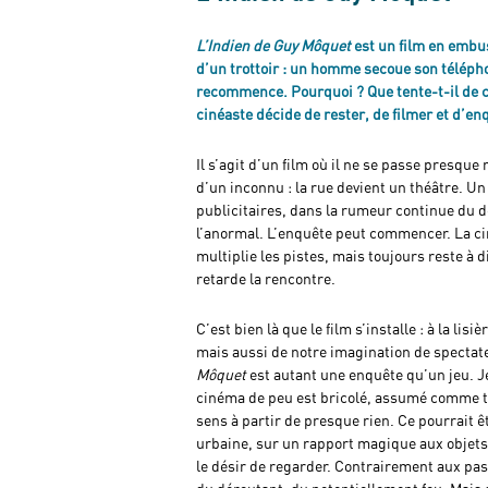
L’Indien de Guy Môquet
est un film en embu
d’un trottoir : un homme secoue son téléphon
recommence. Pourquoi ? Que tente-t-il de ca
cinéaste décide de rester, de filmer et d’en
Il s’agit d’un film où il ne se passe presque 
d’un inconnu : la rue devient un théâtre. U
publicitaires, dans la rumeur continue du d
l’anormal. L’enquête peut commencer. La ci
multiplie les pistes, mais toujours reste à 
retarde la rencontre.
C’est bien là que le film s’installe : à la lis
mais aussi de notre imagination de spectateu
Môquet
est autant une enquête qu’un jeu. J
cinéma de peu est bricolé, assumé comme te
sens à partir de presque rien. Ce pourrait êt
urbaine, sur un rapport magique aux objets
le désir de regarder. Contrairement aux pas