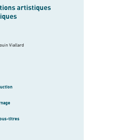
ions artistiques
niques
ouin Viallard
uction
rnage
ous-titres