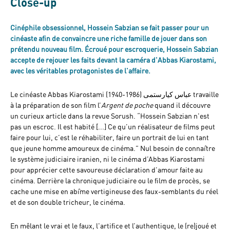
Close-up
Cinéphile obsessionnel, Hossein Sabzian se fait passer pour un
cinéaste afin de convaincre une riche famille de jouer dans son
prétendu nouveau film. Écroué pour escroquerie, Hossein Sabzian
accepte de rejouer les faits devant la caméra d'Abbas Kiarostami,
avec les véritables protagonistes de l'affaire.
Le cinéaste Abbas Kiarostami (1940-1986) عباس کیارستمی travaille
à la préparation de son film l’
Argent de poche
quand il découvre
un curieux article dans la revue Sorush. “Hossein Sabzian n'est
pas un escroc. Il est habité [...] Ce qu’un réalisateur de films peut
faire pour lui, c’est le réhabiliter, faire un portrait de lui en tant
que jeune homme amoureux de cinéma.” Nul besoin de connaître
le système judiciaire iranien, ni le cinéma d’Abbas Kiarostami
pour apprécier cette savoureuse déclaration d’amour faite au
cinéma. Derrière la chronique judiciaire ou le film de procès, se
cache une mise en abîme vertigineuse des faux-semblants du réel
et de son double tricheur, le cinéma.
En mêlant le vrai et le faux, l'artifice et l’authentique, le (re)joué et