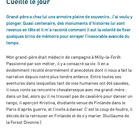
Cueille le jour
Grand-père a chez lui une armoire pleine de souvenirs. J'ai voulu y
plonger. Quasi centenaire, des monuments d'histoires lui sont
revenus en tête et il m'a raconté comment il eut la volonté de fixer
quelques brins de mémoire pour enrayer l’inexorable avancée du
temps.
Mon grand-père était médecin de campagne à Milly-la-Forêt.
Passionné par son métier, il y a consacré sa vie. Il en a
évidemment récolté énormément d’anecdotes dont il nous a fait la
narration depuis notre plus tendre enfance. Entre toutes ses
aventures dans lesquelles tant de vies humaines ont été sauvées,
il nous conte sa rencontre chevaleresque avec ma grand-mère :
dans un bal, alors qu’il ne trouvait pas de cavalière pour danser un
tango, il aperçoit Kristina, étudiante venue de Finlande dans le
Paris d’après guerre, et l’invite à danser. C’est le coup de foudre, il
décide de la retrouver en Finlande et de s’y marier. (
Guillaume de
la Forest Divonne
.)