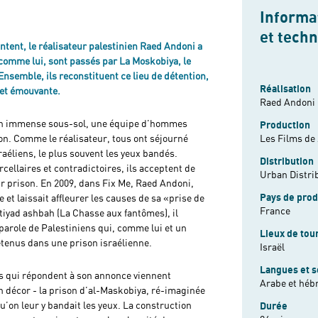
Informat
et tech
ntent, le réalisateur palestinien Raed Andoni a
 comme lui, sont passés par La Moskobiya, le
 Ensemble, ils reconstituent ce lieu de détention,
Réalisation
 et émouvante.
Raed Andoni
un immense sous-sol, une équipe d’hommes
Production
ion. Comme le réalisateur, tous ont séjourné
Les Films de
aéliens, le plus souvent les yeux bandés.
Distribution
cellaires et contradictoires, ils acceptent de
Urban Distri
ur prison. En 2009, dans Fix Me, Raed Andoni,
Pays de prod
 et laissait affleurer les causes de sa «prise de
France
Istiyad ashbah (La Chasse aux fantômes), il
 parole de Palestiniens qui, comme lui et un
Lieux de tou
étenus dans une prison israélienne.
Israël
Langues et s
es qui répondent à son annonce viennent
Arabe et hébr
on décor - la prison d’al-Maskobiya, ré-imaginée
u’on leur y bandait les yeux. La construction
Durée