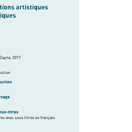
ions artistiques
niques
 Zayna, 2017
bution
uction
rnage
ous-titres
eu avec sous titres en français