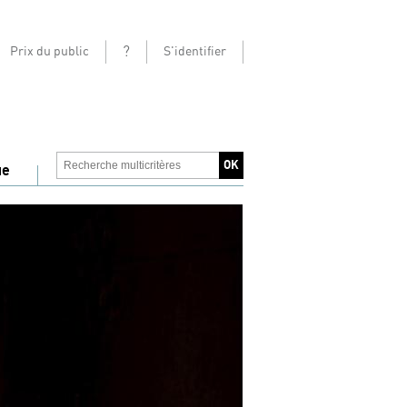
?
Prix du public
S'identifier
ue