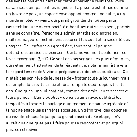
des sensations et de partager cette expérience relaxante, voire
salvatrice, dont parlent les nageurs. La piscine est filmée comme
un havre de paix, un espace enveloppant comme une bulle, « un
monde en bleu » vivant, qui paraît grouiller de toutes parts,
rassemblant une micro-société d'habitués qui se croisent, parfois
sans se connaître. Personnels administratifs et d'entretien,
maîtres-nageurs, techniciens assurent l'accueil et la sécurité des
usagers. De l'enfance au grand âge, tous sont ici pour se
détendre, s'amuser, s'exercer... Certains viennent seulement se
laver moyennant 2,50€. Ce sont ces personnes, les plus démunies,
qui retiennent l'attention de la réalisatrice, notamment à travers
le regard tendre de Viviane, préposée aux douches publiques. Ce
n'était pas son rêve de jeunesse de «frotter toute la journée» mais
cet emploi lui a évité la rue et lui a rempli le cœur depuis trente
ans. Quelques-uns lui confient, comme des amis, leurs secrets et
leurs peines. «Bains publics» dénonce ainsi avec subtilité les
inégalités à travers le partage d'un moment de pause agréable où
la nudité efface les barrières sociales. En définitive, des douches
du rez-de-chaussée jusqu’au grand bassin du 3e étage, il n'y
aurait que quelques pas à faire pour se rencontrer et pourquoi
pas, se retrouver.