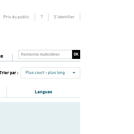
?
Prix du public
S'identifier
ue
Trier par :
Plus court › plus long
Langues