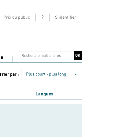
?
Prix du public
S'identifier
ue
Trier par :
Plus court › plus long
Langues