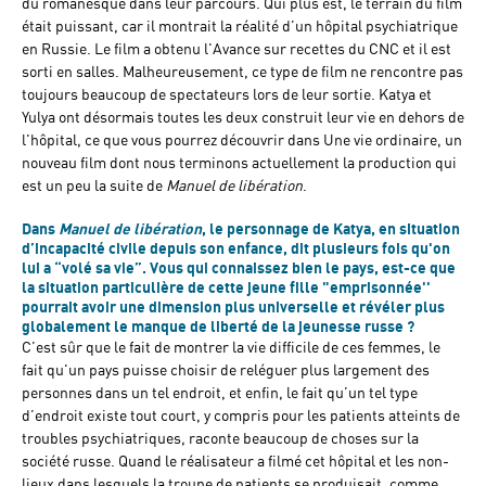
du romanesque dans leur parcours. Qui plus est, le terrain du film
était puissant, car il montrait la réalité d’un hôpital psychiatrique
en Russie. Le film a obtenu l'Avance sur recettes du CNC et il est
sorti en salles. Malheureusement, ce type de film ne rencontre pas
toujours beaucoup de spectateurs lors de leur sortie. Katya et
Yulya ont désormais toutes les deux construit leur vie en dehors de
l'hôpital, ce que vous pourrez découvrir dans Une vie ordinaire, un
nouveau film dont nous terminons actuellement la production qui
est un peu la suite de
Manuel de libération
.
Dans
Manuel de libération
, le personnage de Katya, en situation
d’incapacité civile depuis son enfance, dit plusieurs fois qu'on
lui a “volé sa vie”. Vous qui connaissez bien le pays, est-ce que
la situation particulière de cette jeune fille "emprisonnée''
pourrait avoir une dimension plus universelle et révéler plus
globalement le manque de liberté de la jeunesse russe ?
C’est sûr que le fait de montrer la vie difficile de ces femmes, le
fait qu'un pays puisse choisir de reléguer plus largement des
personnes dans un tel endroit, et enfin, le fait qu’un tel type
d’endroit existe tout court, y compris pour les patients atteints de
troubles psychiatriques, raconte beaucoup de choses sur la
société russe. Quand le réalisateur a filmé cet hôpital et les non-
lieux dans lesquels la troupe de patients se produisait, comme