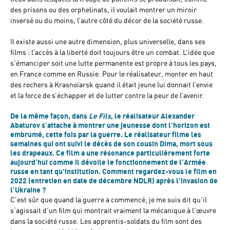
des prisons ou des orphelinats, il voulait montrer un miroir
inversé ou du moins, l’autre côté du décor de la société russe.
Il existe aussi une autre dimension, plus universelle, dans ses
films : l’accès à la liberté doit toujours être un combat. L’idée que
s'émanciper soit une lutte permanente est propre à tous les pays,
en France comme en Russie. Pour le réalisateur, monter en haut
des rochers à Krasnoïarsk quand il était jeune lui donnait l’envie
et la force de s’échapper et de lutter contre la peur de l’avenir.
De la même façon, dans
Le Fils
, le réalisateur Alexander
Abaturov s’attache à montrer une jeunesse dont l’horizon est
embrumé, cette fois par la guerre. Le réalisateur filme les
semaines qui ont suivi le décès de son cousin Dima, mort sous
les drapeaux. Ce film a une résonance particulièrement forte
aujourd’hui comme il dévoile le fonctionnement de l’Armée
russe en tant qu'institution. Comment regardez-vous le film en
2022 (entretien en date de décembre NDLR) après l’invasion de
l’Ukraine ?
C’est sûr que quand la guerre a commencé, je me suis dit qu'il
s‘agissait d’un film qui montrait vraiment la mécanique à l'œuvre
dans la société russe. Les apprentis-soldats du film sont des