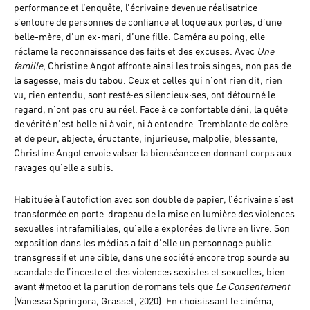
performance et l’enquête, l’écrivaine devenue réalisatrice
s’entoure de personnes de confiance et toque aux portes, d’une
belle-mère, d’un ex-mari, d’une fille. Caméra au poing, elle
réclame la reconnaissance des faits et des excuses. Avec
Une
famille
, Christine Angot affronte ainsi les trois singes, non pas de
la sagesse, mais du tabou. Ceux et celles qui n’ont rien dit, rien
vu, rien entendu, sont resté·es silencieux·ses, ont détourné le
regard, n’ont pas cru au réel. Face à ce confortable déni, la quête
de vérité n’est belle ni à voir, ni à entendre. Tremblante de colère
et de peur, abjecte, éructante, injurieuse, malpolie, blessante,
Christine Angot envoie valser la bienséance en donnant corps aux
ravages qu’elle a subis.
Habituée à l’autofiction avec son double de papier, l’écrivaine s’est
transformée en porte-drapeau de la mise en lumière des violences
sexuelles intrafamiliales, qu’elle a explorées de livre en livre. Son
exposition dans les médias a fait d’elle un personnage public
transgressif et une cible, dans une société encore trop sourde au
scandale de l’inceste et des violences sexistes et sexuelles, bien
avant #metoo et la parution de romans tels que
Le Consentement
(Vanessa Springora, Grasset, 2020). En choisissant le cinéma,