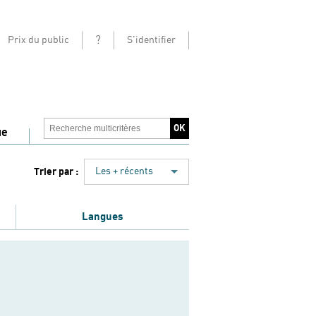
?
Prix du public
S'identifier
ue
Trier par :
Les + récents
Langues