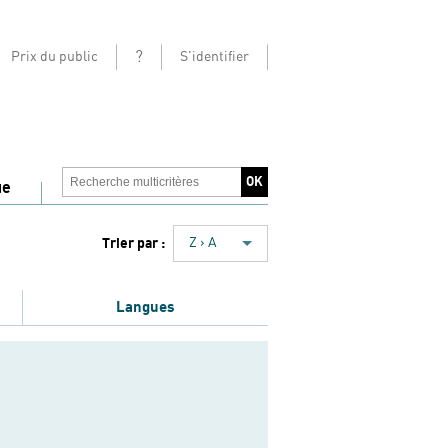
?
Prix du public
S'identifier
ue
Trier par :
Z › A
Langues