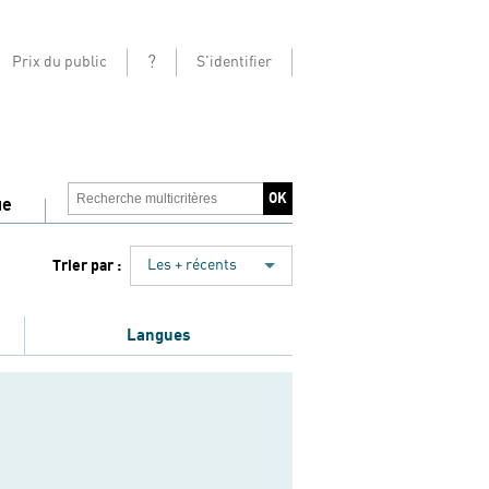
?
Prix du public
S'identifier
ue
Trier par :
Les + récents
Langues