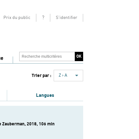
?
Prix du public
S'identifier
ue
Trier par :
Z › A
Langues
e Zauberman, 2018, 106 min