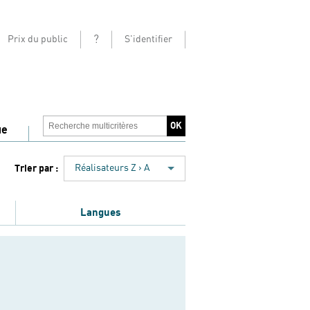
?
Prix du public
S'identifier
ue
Trier par :
Réalisateurs Z › A
Langues