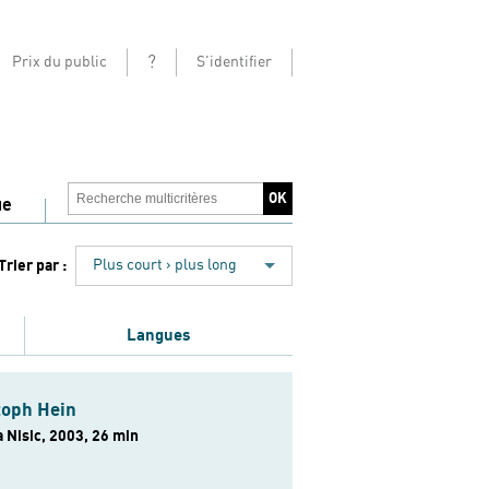
?
Prix du public
S'identifier
ue
Trier par :
Plus court › plus long
Langues
toph Hein
 Nisic, 2003, 26 min