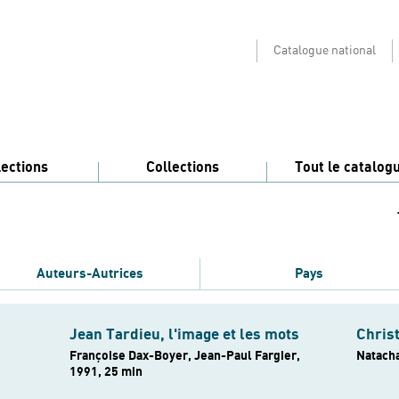
Catalogue national
lections
Collections
Tout le catalog
Auteurs-Autrices
Pays
Jean Tardieu, l'image et les mots
Chris
Françoise Dax-Boyer, Jean-Paul Fargier,
Natacha
1991, 25 min