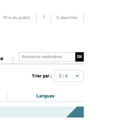
?
Prix du public
S'identifier
ue
Trier par :
Z › A
Langues