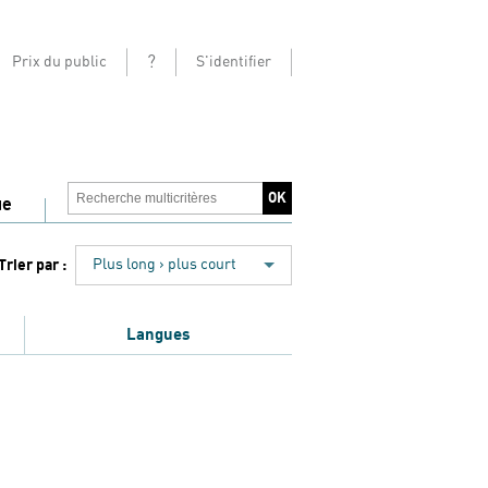
?
Prix du public
S'identifier
ue
Trier par :
Plus long › plus court
Langues