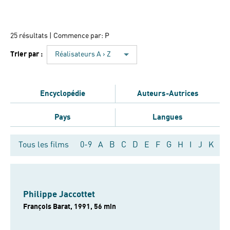
25 résultats
| Commence par: P
Trier par :
Réalisateurs A › Z
Encyclopédie
Auteurs-Autrices
Pays
Langues
Tous les films
0-9
A
B
C
D
E
F
G
H
I
J
K
L
Philippe Jaccottet
François Barat, 1991, 56 min