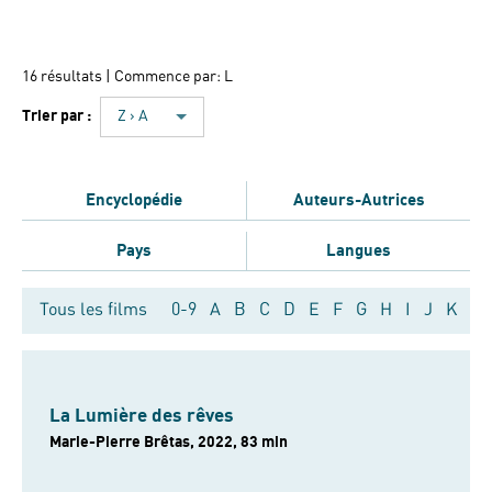
16 résultats
| Commence par: L
Trier par :
Z › A
Encyclopédie
Auteurs-Autrices
Pays
Langues
Tous les films
0-9
A
B
C
D
E
F
G
H
I
J
K
L
La Lumière des rêves
Marie-Pierre Brêtas, 2022, 83 min