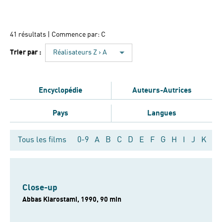
41 résultats
| Commence par: C
Trier par :
Réalisateurs Z › A
Encyclopédie
Auteurs-Autrices
Pays
Langues
Tous les films
0-9
A
B
C
D
E
F
G
H
I
J
K
L
Close-up
Abbas Kiarostami, 1990, 90 min