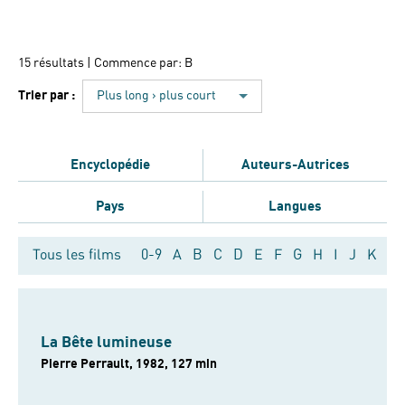
15 résultats
| Commence par: B
Trier par :
Plus long › plus court
Encyclopédie
Auteurs-Autrices
Pays
Langues
Tous les films
0-9
A
B
C
D
E
F
G
H
I
J
K
L
La Bête lumineuse
Pierre Perrault, 1982, 127 min